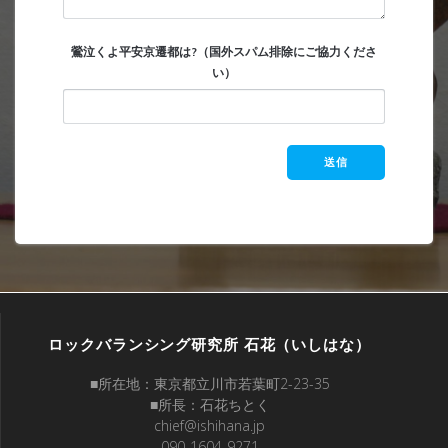
鶯泣くよ平安京遷都は?（国外スパム排除にご協力くださ
い）
ロックバランシング研究所 石花（いしはな）
■所在地：東京都立川市若葉町2-23-35
■所長：石花ちとく
chief@ishihana.jp
090-1604-9271