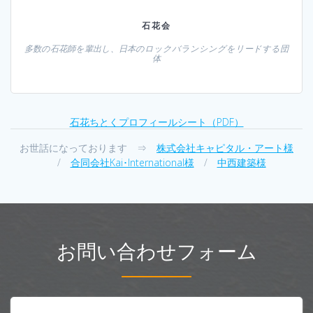
石花会
多数の石花師を輩出し、日本のロックバランシングをリードする団
体
石花ちとくプロフィールシート（PDF）
お世話になっております ⇒
株式会社キャピタル・アート様
/
合同会社Kai･International様
/
中西建築様
お問い合わせフォーム