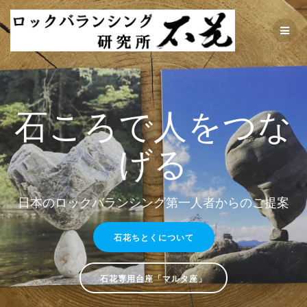
コ
ン
テ
ン
ツ
へ
ス
キ
石ころで人をつな
ッ
プ
げる
日本のロックバランシング第一人者からのご提案
石花ちとくについて
石花専用台座「マルタ座」