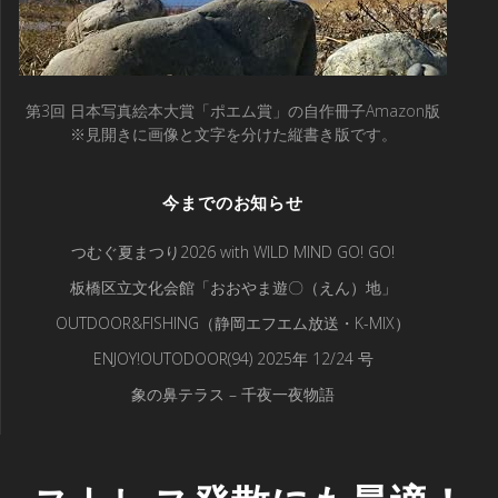
第3回 日本写真絵本大賞「ポエム賞」の自作冊子Amazon版
※見開きに画像と文字を分けた縦書き版です。
今までのお知らせ
つむぐ夏まつり2026 with WILD MIND GO! GO!
板橋区立文化会館「おおやま遊〇（えん）地」
OUTDOOR&FISHING（静岡エフエム放送・K-MIX）
ENJOY!OUTODOOR(94) 2025年 12/24 号
象の鼻テラス – 千夜一夜物語