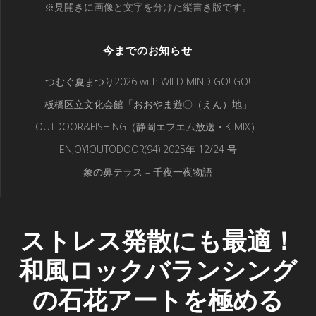
※見開きに画像と文字を分けた縦書き版です。
今までのお知らせ
つむぐ夏まつり2026 with WILD MIND GO! GO!
板橋区立文化会館「おおやま遊〇（えん）地」
OUTDOOR&FISHING（静岡エフエム放送・K-MIX）
ENJOY!OUTODOOR(94) 2025年 12/24 号
象の鼻テラス – 千夜一夜物語
ストレス発散にも最適！
和風ロックバランシング
の石花アートを極める