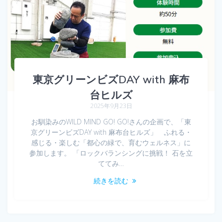
東京グリーンビズDAY with 麻布
台ヒルズ
2025年9月23日
お馴染みのWILD MIND GO! GO!さんの企画で、「東
京グリーンビズDAY with 麻布台ヒルズ」 ふれる・
感じる・楽しむ「都心の緑で、育むウェルネス」に
参加します。 「ロックバランシングに挑戦！ 石を立
ててみ…
続きを読む