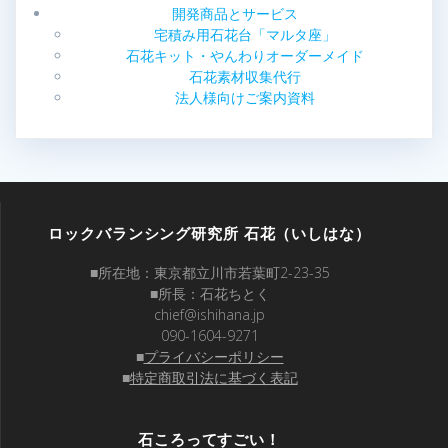
ー
開発商品とサービス
シ
宅積み用石花台「マルタ座」
石花キット・やんわりオーダーメイド
ョ
石花素材収集代行
法人様向けご案内資料
ン
ロックバランシング研究所 石花（いしはな）
■所在地：東京都立川市若葉町2-23-35
■所長：石花ちとく
chief@ishihana.jp
090-1604-9271
■
プライバシーポリシー
■
特定商取引法に基づく表記
石ころってすごい！