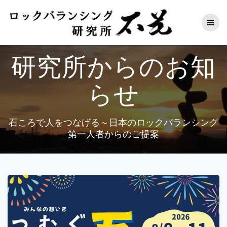
コ
ン
テ
ン
ツ
研究所からのお知
へ
ス
キ
らせ
ッ
プ
石ころで人をつなげる～日本のロックバランシング
第一人者からのご提案