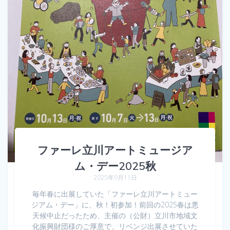
ファーレ立川アートミュージア
ム・デー2025秋
2025年9月11日
毎年春に出展していた「ファーレ立川アートミュー
ジアム・デー」に、秋！初参加！前回の2025春は悪
天候中止だったため、主催の（公財）立川市地域文
化振興財団様のご厚意で、リベンジ出展させていた