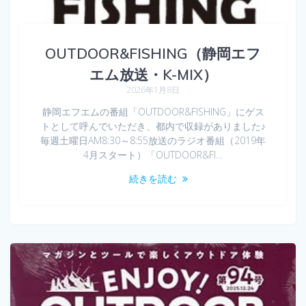
OUTDOOR&FISHING（静岡エフ
エム放送・K-MIX）
2026年1月8日
静岡エフエムの番組「OUTDOOR&FISHING」にゲス
トとして呼んでいただき、都内で収録がありました♪
毎週土曜日AM8:30～8:55放送のラジオ番組（2019年
4月スタート）「OUTDOOR&FI…
続きを読む