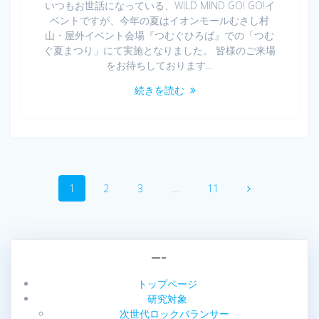
いつもお世話になっている、WILD MIND GO! GO!イ
ベントですが、今年の夏はイオンモールむさし村
山・屋外イベント会場『つむぐひろば』での「つむ
ぐ夏まつり」にて実施となりました。 皆様のご来場
をお待ちしております…
続きを読む
投
固
固
固
固
1
2
3
…
11
稿
定
定
定
定
ペ
ペ
ペ
ペ
ナ
ー
ー
ー
ー
ジ
ジ
ジ
ジ
ビ
—–
ゲ
トップページ
研究対象
次世代ロックバランサー