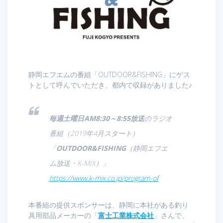
静岡エフエムの番組「OUTDOOR&FISHING」にゲス
トとして呼んでいただき、都内で収録がありました♪
毎週土曜日AM8:30～8:55放送
のラジオ
番組（2019年4月スタート）
「
OUTDOOR&FISHING
（静岡エフエ
ム放送・K-MIX）」
https://www.k-mix.co.jp/program-of
本番組の提供スポンサーは、静岡に本社がある釣り
具用部品メーカーの「
富士工業株式会社
」さんで、