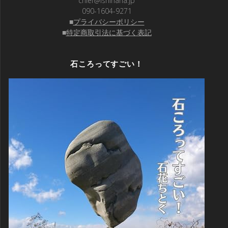
chief@ishihana.jp
090-1604-9271
■
プライバシーポリシー
■
特定商取引法に基づく表記
石ころってすごい！