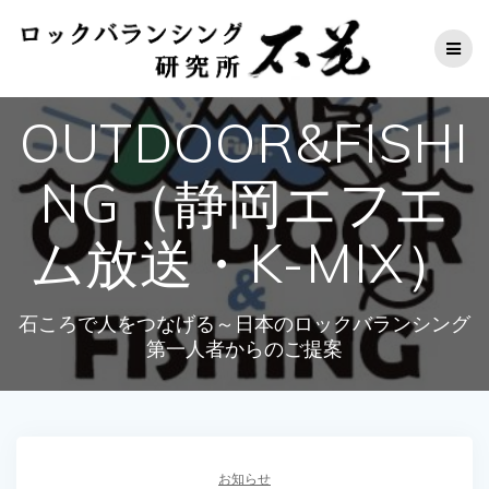
コ
ン
テ
ン
ツ
OUTDOOR&FISHI
へ
ス
キ
NG（静岡エフエ
ッ
プ
ム放送・K-MIX）
石ころで人をつなげる～日本のロックバランシング
第一人者からのご提案
お知らせ