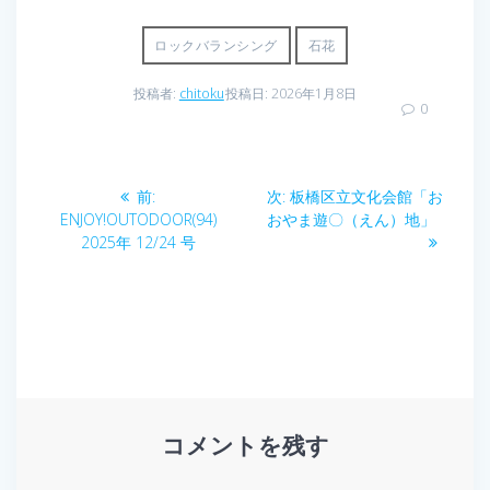
ロックバランシング
石花
投稿者:
chitoku
投稿日: 2026年1月8日
0
投
前
次
前:
次:
板橋区立文化会館「お
稿
の
の
ENJOY!OUTODOOR(94)
おやま遊〇（えん）地」
投
投
2025年 12/24 号
ナ
稿:
稿:
ビ
ゲ
ー
コメントを残す
シ