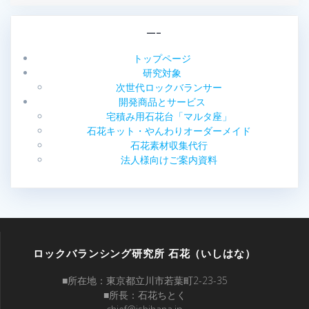
—–
トップページ
研究対象
次世代ロックバランサー
開発商品とサービス
宅積み用石花台「マルタ座」
石花キット・やんわりオーダーメイド
石花素材収集代行
法人様向けご案内資料
ロックバランシング研究所 石花（いしはな）
■所在地：東京都立川市若葉町2-23-35
■所長：石花ちとく