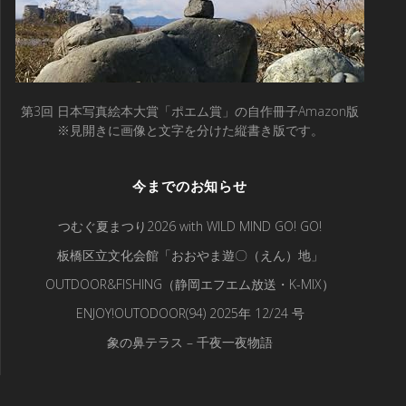
第3回 日本写真絵本大賞「ポエム賞」の自作冊子Amazon版
※見開きに画像と文字を分けた縦書き版です。
今までのお知らせ
つむぐ夏まつり2026 with WILD MIND GO! GO!
板橋区立文化会館「おおやま遊〇（えん）地」
OUTDOOR&FISHING（静岡エフエム放送・K-MIX）
ENJOY!OUTODOOR(94) 2025年 12/24 号
象の鼻テラス – 千夜一夜物語