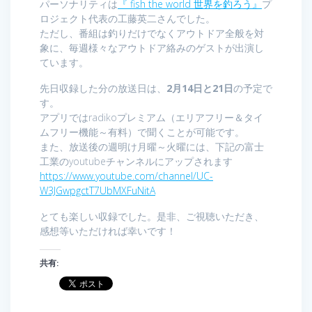
パーソナリティは
『 fish the world 世界を釣ろう』
プ
ロジェクト代表の工藤英二さんでした。
ただし、番組は釣りだけでなくアウトドア全般を対
象に、毎週様々なアウトドア絡みのゲストが出演し
ています。
先日収録した分の放送日は、
2月14日と21日
の予定で
す。
アプリではradikoプレミアム（エリアフリー＆タイ
ムフリー機能～有料）で聞くことが可能です。
また、放送後の週明け月曜～火曜には、下記の富士
工業のyoutubeチャンネルにアップされます
https://www.youtube.com/channel/UC-
W3JGwpgctT7UbMXFuNitA
とても楽しい収録でした。是非、ご視聴いただき、
感想等いただければ幸いです！
共有: