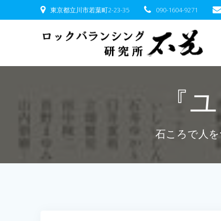
コ
東京都立川市若葉町2-23-35
090-1604-9271
ン
テ
ン
ツ
へ
ス
キ
『ユ
ッ
プ
石ころで人を