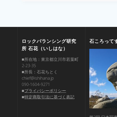
ロックバランシング研究
石ころって
所 石花（いしはな）
■所在地：東京都立川市若葉町
2-23-35
■所長：石花ちとく
chief@ishihana.jp
090-1604-9271
■
プライバシーポリシー
■
特定商取引法に基づく表記