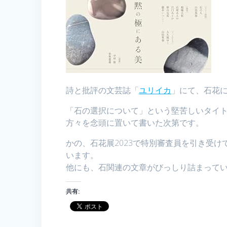
詩と批評の文芸誌「
ユリイカ
」にて、石花
「石の選択について」という堅苦しいタイ
方々を念頭に置いて書いた次第です。
かの、石花展2023で特別審査員を引き受け
います。
他にも、石関連の文章がびっしり詰まって
共有: