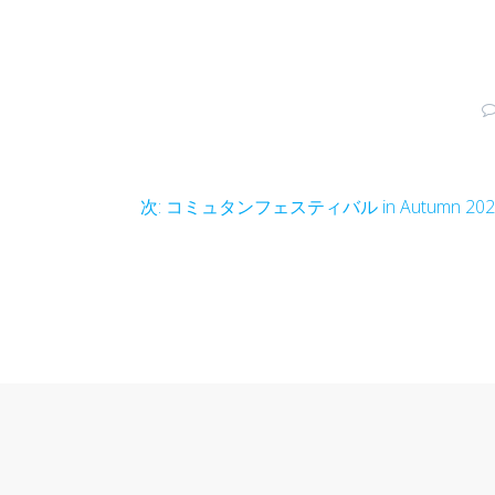
次
次:
コミュタンフェスティバル in Autumn 202
の
投
稿: