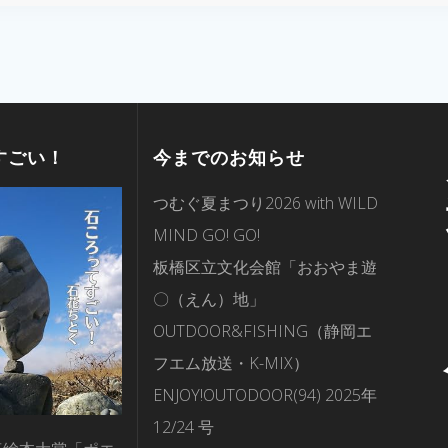
すごい！
今までのお知らせ
つむぐ夏まつり2026 with WILD
MIND GO! GO!
板橋区立文化会館「おおやま遊
〇（えん）地」
OUTDOOR&FISHING（静岡エ
フエム放送・K-MIX）
ENJOY!OUTODOOR(94) 2025年
12/24 号