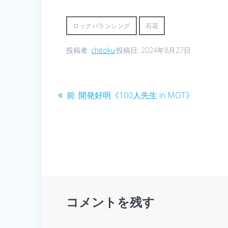
ロックバランシング
石花
投稿者:
chitoku
投稿日: 2024年8月27日
投
前
前:
開発好明《100人先生 in MOT》
の
稿
投
稿:
ナ
ビ
ゲ
コメントを残す
ー