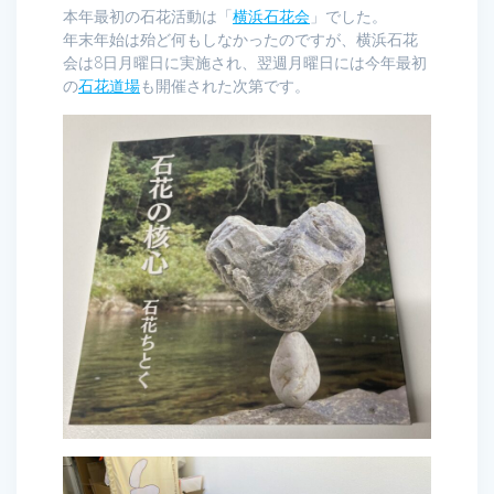
本年最初の石花活動は「
横浜石花会
」でした。
年末年始は殆ど何もしなかったのですが、横浜石花
会は8日月曜日に実施され、翌週月曜日には今年最初
の
石花道場
も開催された次第です。