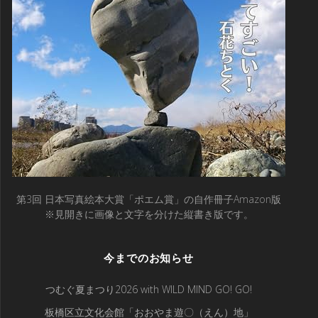
第3回 日本写真絵本大賞「ポエム賞」の自作冊子Amazon版
※見開きに画像と文字を分けた縦書き版です。
今までのお知らせ
つむぐ夏まつり2026 with WILD MIND GO! GO!
板橋区立文化会館「おおやま遊〇（えん）地」