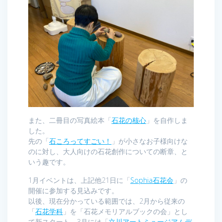
また、二冊目の写真絵本「
石花の核心
」を自作しま
した。
先の「
石ころってすごい！
」が小さなお子様向けな
のに対し、大人向けの石花創作についての断章、と
いう趣です。
1月イベントは、上記他21日に「
Sophia石花会
」の
開催に参加する見込みです。
以後、現在分かっている範囲では、2月から従来の
「
石花学科
」を「石花メモリアルブックの会」とし
て新スタート、3月には「
立川アートミュージアムデ