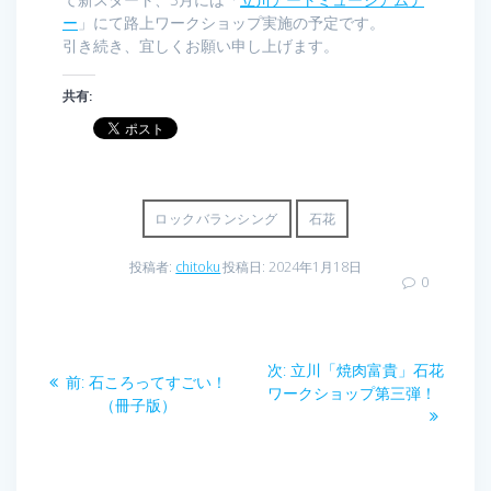
ー
」にて路上ワークショップ実施の予定です。
引き続き、宜しくお願い申し上げます。
共有:
ロックバランシング
石花
投稿者:
chitoku
投稿日: 2024年1月18日
0
投
次
次:
立川「焼肉富貴」石花
前
前:
石ころってすごい！
稿
の
ワークショップ第三弾！
の
（冊子版）
投
投
ナ
稿:
稿: