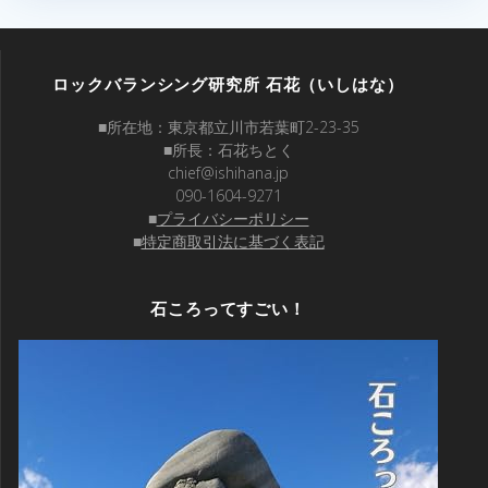
ロックバランシング研究所 石花（いしはな）
■所在地：東京都立川市若葉町2-23-35
■所長：石花ちとく
chief@ishihana.jp
090-1604-9271
■
プライバシーポリシー
■
特定商取引法に基づく表記
石ころってすごい！