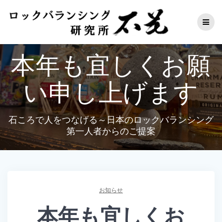
コ
ン
テ
ン
ツ
本年も宜しくお願
へ
ス
キ
い申し上げます
ッ
プ
石ころで人をつなげる～日本のロックバランシング
第一人者からのご提案
お知らせ
本年も宜しくお