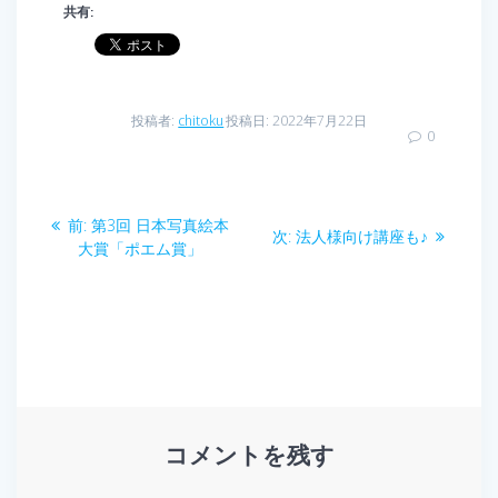
共有:
投稿者:
chitoku
投稿日: 2022年7月22日
0
投
前
前:
第3回 日本写真絵本
次
次:
法人様向け講座も♪
稿
の
大賞「ポエム賞」
の
投
投
ナ
稿:
稿:
ビ
ゲ
ー
コメントを残す
シ