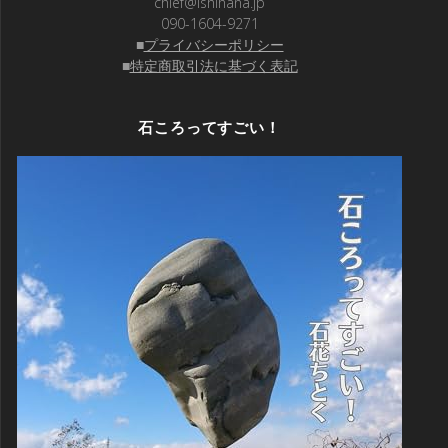
chief@ishihana.jp
090-1604-9271
■
プライバシーポリシー
■
特定商取引法に基づく表記
石ころってすごい！