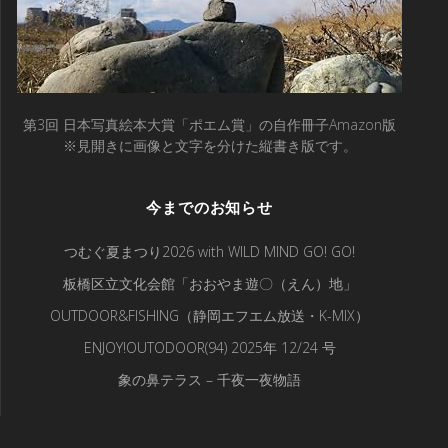
第3回 日本写真絵本大賞「ポエム賞」の自作冊子Amazon版
※見開きに画像と文字を分けた縦書き版です。
今までのお知らせ
つむぐ夏まつり2026 with WILD MIND GO! GO!
板橋区立文化会館「おおやま遊〇（えん）地」
OUTDOOR&FISHING（静岡エフエム放送・K-MIX）
ENJOY!OUTODOOR(94) 2025年 12/24 号
象の鼻テラス – 千夜一夜物語