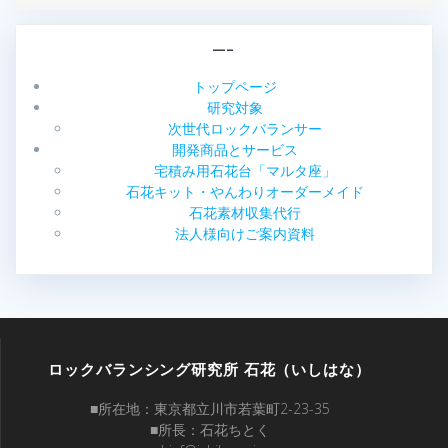
—–
トップページ
研究対象
次世代ロックバランサー
開発商品とサービス
宅積み用石花台「マルタ座」
石花キット・やんわりオーダーメイド
石花素材収集代行
法人様向けご案内資料
ロックバランシング研究所 石花（いしはな）
■所在地：東京都立川市若葉町2-23-35
■所長：石花ちとく