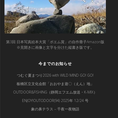
第3回 日本写真絵本大賞「ポエム賞」の自作冊子Amazon版
※見開きに画像と文字を分けた縦書き版です。
今までのお知らせ
つむぐ夏まつり2026 with WILD MIND GO! GO!
板橋区立文化会館「おおやま遊〇（えん）地」
OUTDOOR&FISHING（静岡エフエム放送・K-MIX）
ENJOY!OUTODOOR(94) 2025年 12/24 号
象の鼻テラス – 千夜一夜物語