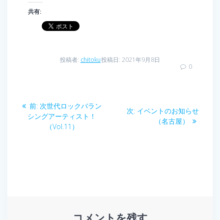
共有:
投稿者:
chitoku
投稿日: 2021年9月8日
0
投
前
前:
次世代ロックバラン
次
次:
イベントのお知らせ
稿
の
シングアーティスト！
の
（名古屋）
投
（Vol.11）
投
ナ
稿:
稿:
ビ
ゲ
ー
コメントを残す