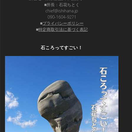
■所長：石花ちとく
chief@ishihana.jp
090-1604-9271
■
プライバシーポリシー
■
特定商取引法に基づく表記
石ころってすごい！