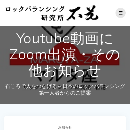
コ
ン
テ
ン
ツ
Youtube動画に
へ
ス
キ
Zoom出演・その
ッ
プ
他お知らせ
石ころで人をつなげる～日本のロックバランシング
第一人者からのご提案
お知らせ