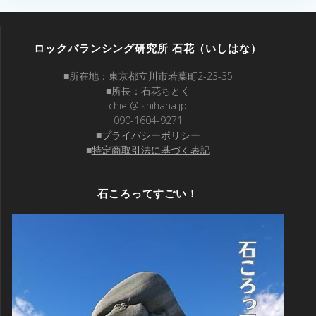
ロックバランシング研究所 石花（いしはな）
■所在地：東京都立川市若葉町2-23-35
■所長：石花ちとく
chief@ishihana.jp
090-1604-9271
■
プライバシーポリシー
■
特定商取引法に基づく表記
石ころってすごい！