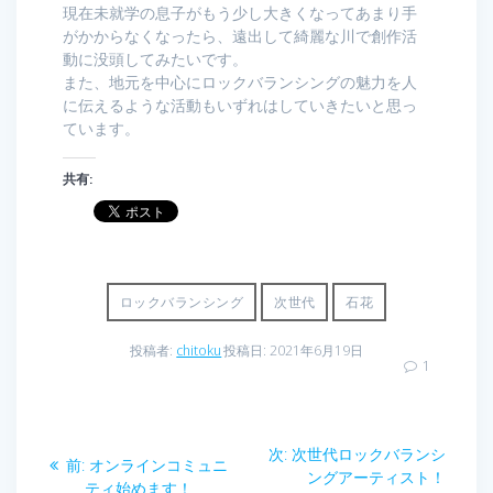
現在未就学の息子がもう少し大きくなってあまり手
がかからなくなったら、遠出して綺麗な川で創作活
動に没頭してみたいです。
また、地元を中心にロックバランシングの魅力を人
に伝えるような活動もいずれはしていきたいと思っ
ています。
共有:
ロックバランシング
次世代
石花
投稿者:
chitoku
投稿日: 2021年6月19日
1
投
次
次:
次世代ロックバランシ
前
前:
オンラインコミュニ
稿
の
ングアーティスト！
の
ティ始めます！