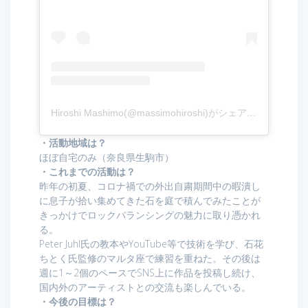
Hiroshi Mashimo(@massimohiroshi)がシェアした投稿
・活動地域は？
ほぼ自宅のみ（奈良県生駒市）
・これまでの活動は？
昨年の初夏、コロナ禍での外出自粛期間中の暇潰し
に息子が拾い集めてきた石を庭で積んでみたことが
きっかけでロックバランシングの魅力に取り憑かれ
る。
Peter Juhl氏の教本やYouTube等で技術を学び、石花
ちとく氏監修のマルタ座で練習を重ねた。その後は
週に1～2個のペースでSNS上に作品を投稿し続け、
国内外のアーティストとの交流も楽しんでいる。
・今後の目標は？