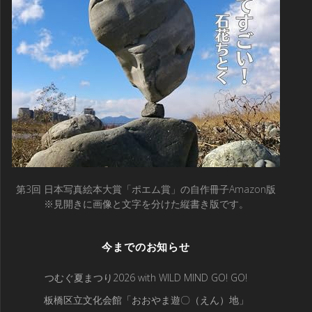
第3回 日本写真絵本大賞「ポエム賞」の自作冊子Amazon版
※見開きに画像と文字を分けた縦書き版です。
今までのお知らせ
つむぐ夏まつり2026 with WILD MIND GO! GO!
板橋区立文化会館「おおやま遊〇（えん）地」