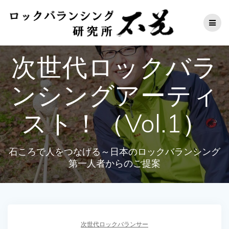
コ
ン
テ
ン
ツ
次世代ロックバラ
へ
ス
キ
ンシングアーティ
ッ
プ
スト！（Vol.1）
石ころで人をつなげる～日本のロックバランシング
第一人者からのご提案
次世代ロックバランサー