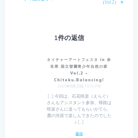
投
（Vol.2）
投
ナ
稿:
稿:
ビ
ゲ
1件の返信
ー
シ
ネイチャーアートフェスタ in 奈
良県 国立曽爾青少年自然の家
ョ
Vol.2 –
Chitoku.Balancing!
ン
2025年8月20日 10:15 PM
[…] 今回は、石花咲楽（えらぐ）
さんもアシスタント参加、帰路は
咲楽さんに送ってもらいがてら、
麓の河原で楽しんできたのでした
♪ […]
返信