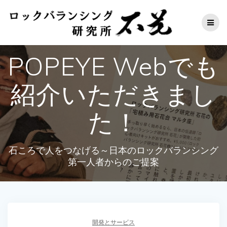
コ
ン
テ
ン
ツ
POPEYE Webでも
へ
ス
キ
紹介いただきまし
ッ
プ
た！
石ころで人をつなげる～日本のロックバランシング
第一人者からのご提案
開発とサービス