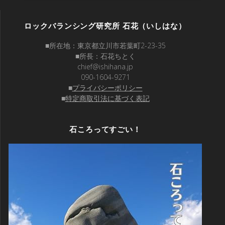
ロックバランシング研究所 石花（いしはな）
■所在地：東京都立川市若葉町2-23-35
■所長：石花ちとく
chief@ishihana.jp
090-1604-9271
■
プライバシーポリシー
■
特定商取引法に基づく表記
石ころってすごい！