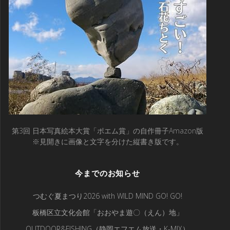
第3回 日本写真絵本大賞「ポエム賞」の自作冊子Amazon版
※見開きに画像と文字を分けた縦書き版です。
今までのお知らせ
つむぐ夏まつり2026 with WILD MIND GO! GO!
板橋区立文化会館「おおやま遊〇（えん）地」
OUTDOOR&FISHING（静岡エフエム放送・K-MIX）