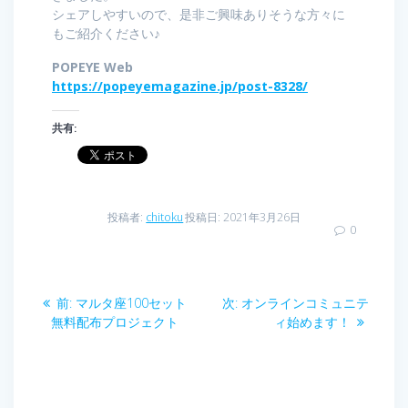
シェアしやすいので、是非ご興味ありそうな方々に
もご紹介ください♪
POPEYE Web
https://popeyemagazine.jp/post-8328/
共有:
投稿者:
chitoku
投稿日: 2021年3月26日
0
投
前
次
前:
マルタ座100セット
次:
オンラインコミュニテ
稿
の
の
無料配布プロジェクト
ィ始めます！
投
投
ナ
稿:
稿:
ビ