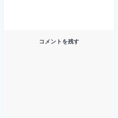
投
ナ
稿:
稿:
ビ
ゲ
ー
コメントを残す
シ
ョ
ン