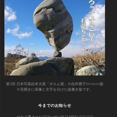
第3回 日本写真絵本大賞「ポエム賞」の自作冊子Amazon版
※見開きに画像と文字を分けた縦書き版です。
今までのお知らせ
つむぐ夏まつり2026 with WILD MIND GO! GO!