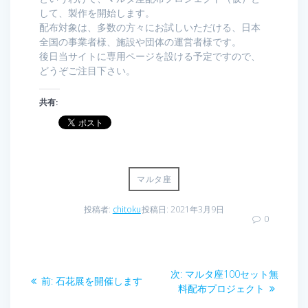
して、製作を開始します。
配布対象は、多数の方々にお試しいただける、日本
全国の事業者様、施設や団体の運営者様です。
後日当サイトに専用ページを設ける予定ですので、
どうぞご注目下さい。
共有:
マルタ座
投稿者:
chitoku
投稿日: 2021年3月9日
0
投
次
次:
マルタ座100セット無
前
前:
石花展を開催します
稿
の
料配布プロジェクト
の
投