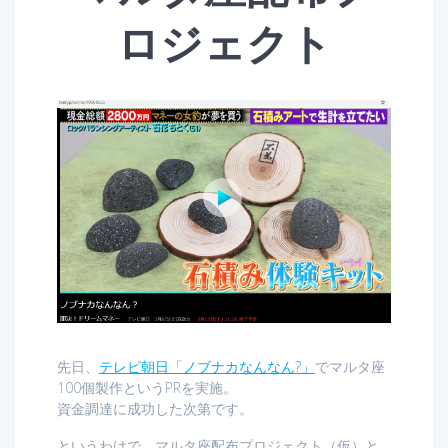
ロジェクト
先日、
テレビ朝日「ノブナカなんなん?」
でマルタ座
100個製作というPRを実施。
資金調達に成功した次第です。
というわけで、マルタ座配布プロジェクト（仮）と