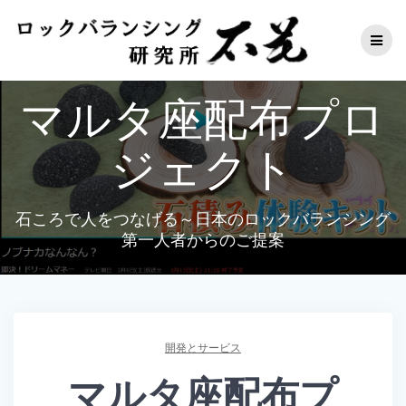
コ
ン
テ
ン
ツ
マルタ座配布プロ
へ
ス
キ
ジェクト
ッ
プ
石ころで人をつなげる～日本のロックバランシング
第一人者からのご提案
開発とサービス
マルタ座配布プ