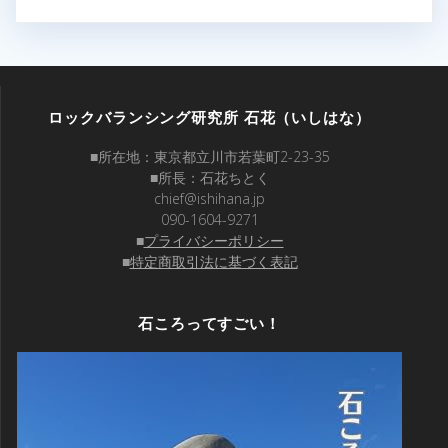
ロックバランシング研究所 石花（いしはな）
■所在地：東京都立川市若葉町2-23-35
■所長：石花ちとく
chief@ishihana.jp
090-1604-9271
■
プライバシーポリシー
■
特定商取引法に基づく表記
石ころってすごい！