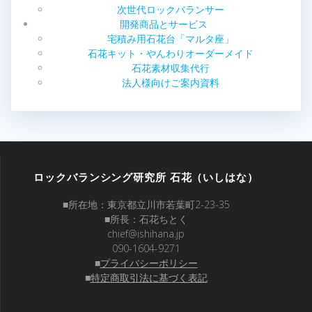
次世代ロックバランサー
開発商品とサービス
宅積み用石花台「マルタ座」
石花キット・やんわりオーダーメイド
石花素材収集代行
法人様向けご案内資料
ロックバランシング研究所 石花（いしはな）
■所在地：東京都立川市若葉町2-23-35
■所長：石花ちとく
chief@ishihana.jp
090-1604-9271
■
プライバシーポリシー
■
特定商取引法に基づく表記