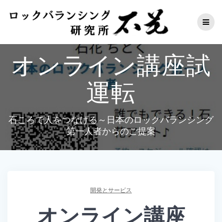
コ
ン
テ
ン
ツ
オンライン講座試
へ
ス
キ
運転
ッ
プ
石ころで人をつなげる～日本のロックバランシング
第一人者からのご提案
開発とサービス
オンライン講座