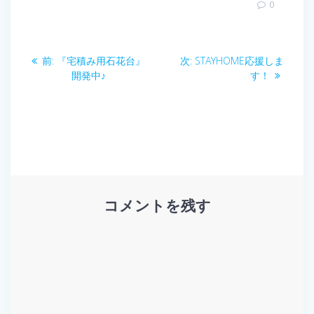
0
投
前
次
前:
『宅積み用石花台』
次:
STAYHOME応援しま
稿
の
の
開発中♪
す！
投
投
ナ
稿:
稿:
ビ
ゲ
ー
コメントを残す
シ
ョ
ン