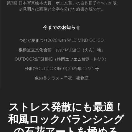
第3回 日本写真絵本大賞「ポエム賞」の自作冊子Amazon版
※見開きに画像と文字を分けた縦書き版です。
今までのお知らせ
つむぐ夏まつり2026 with WILD MIND GO! GO!
板橋区立文化会館「おおやま遊〇（えん）地」
OUTDOOR&FISHING（静岡エフエム放送・K-MIX）
ENJOY!OUTODOOR(94) 2025年 12/24 号
象の鼻テラス – 千夜一夜物語
ストレス発散にも最適！
和風ロックバランシング
の石花アートを極める