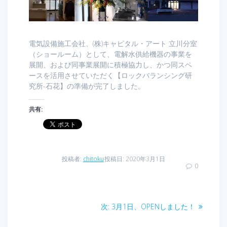
電気設備施工会社、(株)キャピタル・アート 立川分室
（ショールーム）として、電解水供給機器の事業を
展開、および同事業展開に積極協力し、かつ同スペ
ースを活用させていただく【ロックバランシング研
究所-石花】の準備が完了しました。
共有:
投稿者:
chitoku
投稿日: 2020年3月1日
0
投
次
次:
3月1日、OPENしました！
稿
の