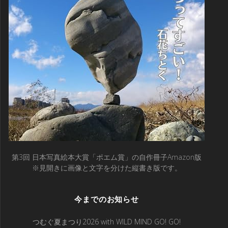
第3回 日本写真絵本大賞「ポエム賞」の自作冊子Amazon版
※見開きに画像と文字を分けた縦書き版です。
今までのお知らせ
つむぐ夏まつり2026 with WILD MIND GO! GO!