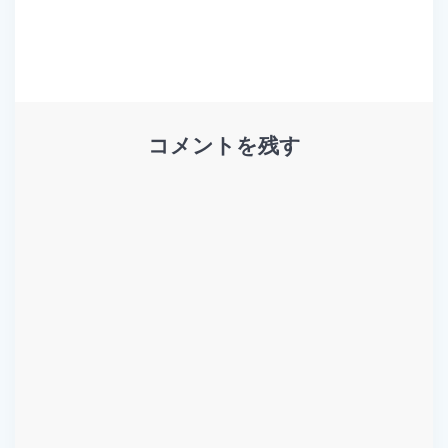
投
ナ
稿:
ビ
ゲ
コメントを残す
ー
シ
ョ
ン