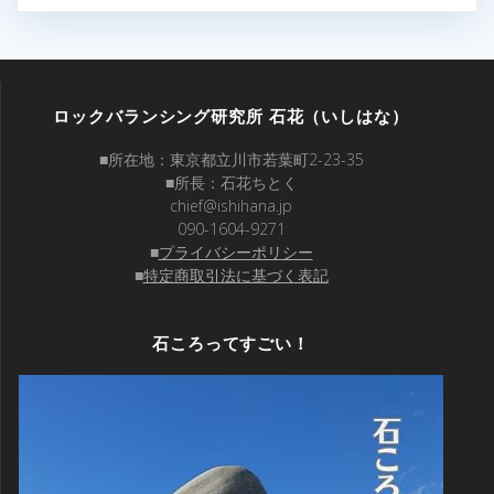
ロックバランシング研究所 石花（いしはな）
■所在地：東京都立川市若葉町2-23-35
■所長：石花ちとく
chief@ishihana.jp
090-1604-9271
■
プライバシーポリシー
■
特定商取引法に基づく表記
石ころってすごい！