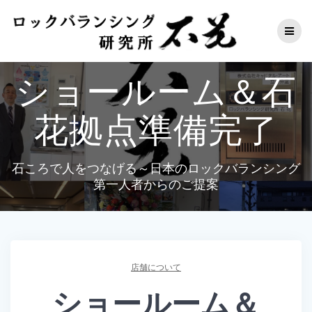
コ
ン
テ
ン
ツ
ショールーム＆石
へ
ス
キ
花拠点準備完了
ッ
プ
石ころで人をつなげる～日本のロックバランシング
第一人者からのご提案
店舗について
ショールーム＆